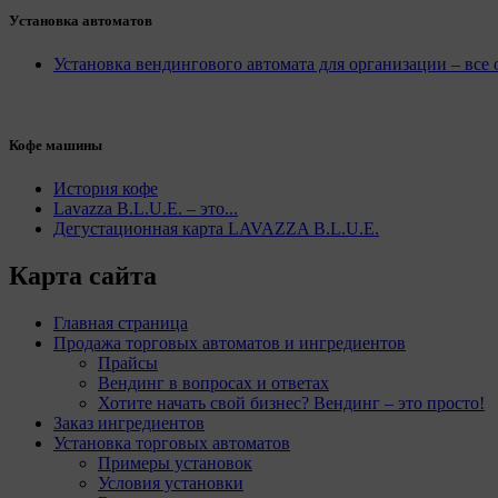
Установка автоматов
Установка вендингового автомата для организации – все
Кофе машины
История кофе
Lavazza B.L.U.E. – это...
Дегустационная карта LAVAZZA B.L.U.E.
Карта сайта
Главная страница
Продажа торговых автоматов и ингредиентов
Прайсы
Вендинг в вопросах и ответах
Хотите начать свой бизнес? Вендинг – это просто!
Заказ ингредиентов
Установка торговых автоматов
Примеры установок
Условия установки