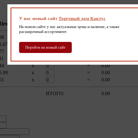
У нас новый сайт
Торговый дом Кактус
Цена, руб.
Кол-во, ед.
Сумма, руб.
На новом сайте у нас актуальные цены и наличие, а также
расширенный ассортимент.
58
x
=
0.00
1.67
x
=
0.00
Перейти на новый сайт
77
x
=
0.00
11
x
=
0.00
44
x
=
0.00
5.99
x
=
0.00
51
x
=
0.00
ИТОГО:
0.00