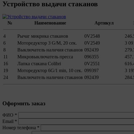
Устройство выдачи стаканов
№
Наименование
Артикул
4
Рычаг микрика стаканов
0V2548
246.
6
Моторедуктор 3 G/M, 20 сек.
0V2549
3 09
8
Выключатель наличия стаканов
092439
279.
11
Микровыключатель пресса
096355
457.
16
Лапка стакана Colibri
0V2551
616.
19
Моторедуктор 6G/1 min, 10 сек.
099397
3 19
24
Выключатель наличия стаканов
092439
284.
Оформить заказ
ФИО
*
Email
*
Номер телефона
*