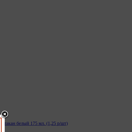
я
Стакан белый 175 мл. (1,25 р/шт)