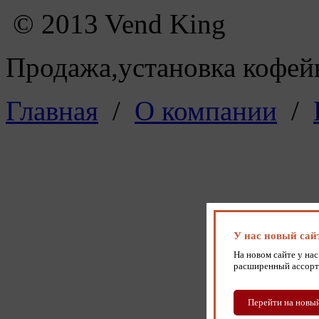
© 2013 Vend King
Продажа,установка кофейн
Главная
/
О компании
/
У нас новый сай
На новом сайте у нас
расширенный ассорт
Перейти на новый