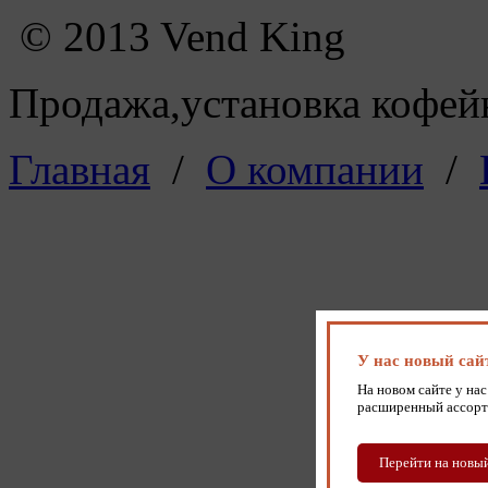
© 2013 Vend King
Продажа,установка кофейн
Главная
/
О компании
/
У нас новый сай
На новом сайте у нас
расширенный ассорт
Перейти на новый