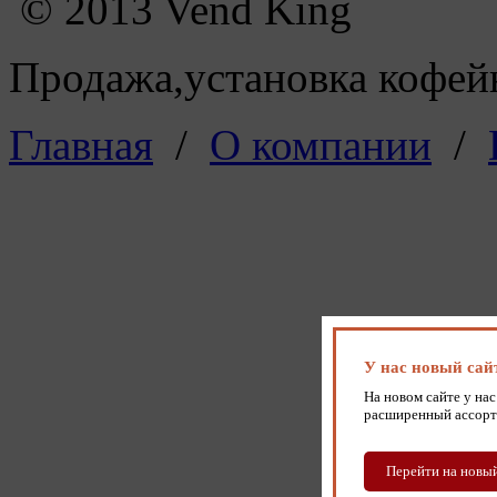
© 2013 Vend King
Продажа,установка кофейн
Главная
/
О компании
/
У нас новый сай
На новом сайте у нас
расширенный ассорт
Перейти на новый