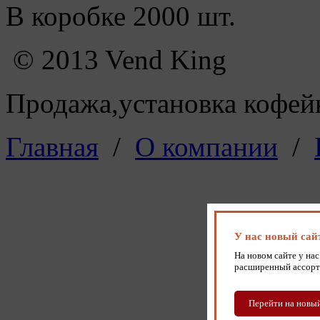
В коробке 2000 шт.
© 2013 Vend King
Продажа,установка кофейн
Главная
/
О компании
/
У нас новый сай
На новом сайте у нас
расширенный ассорт
Перейти на новый