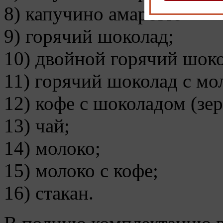
8) капучино амаретто
9) горячий шоколад;
10) двойной горячий шоко
11) горячий шоколад с мо
12) кофе с шоколадом (зе
13) чай;
14) молоко;
15) молоко с кофе;
16) стакан.