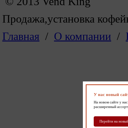
© 2013 Vend King
Продажа,установка кофейн
Главная
/
О компании
/
У нас новый сай
На новом сайте у нас
расширенный ассорт
Перейти на новый