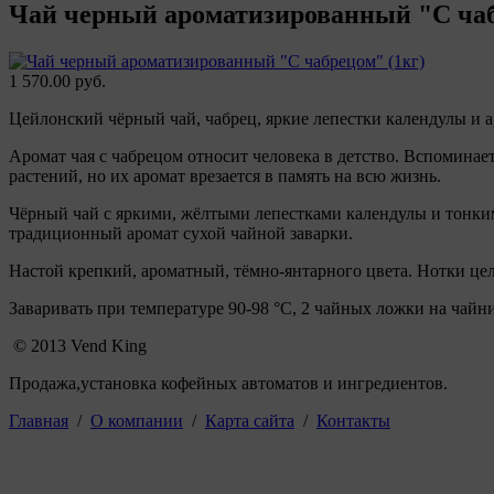
Чай черный ароматизированный "С чаб
1 570.00 руб.
Цейлонский чёрный чай, чабрец, яркие лепестки календулы и а
Аромат чая с чабрецом относит человека в детство. Вспоминае
растений, но их аромат врезается в память на всю жизнь.
Чёрный чай с яркими, жёлтыми лепестками календулы и тонким
традиционный аромат сухой чайной заварки.
Настой крепкий, ароматный, тёмно-янтарного цвета. Нотки цел
Заваривать при температуре 90-98 °C, 2 чайных ложки на чайни
© 2013 Vend King
Продажа,установка кофейных автоматов и ингредиентов.
Главная
/
О компании
/
Карта сайта
/
Контакты