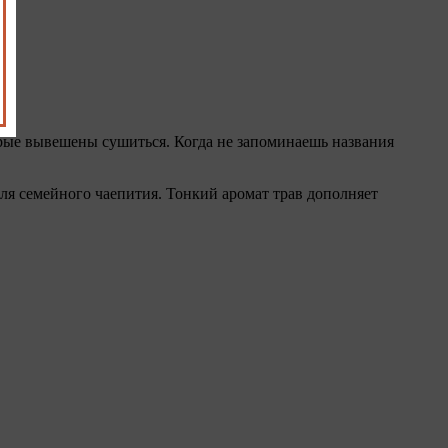
торые вывешены сушиться. Когда не запоминаешь названия
ля семейного чаепития. Тонкий аромат трав дополняет