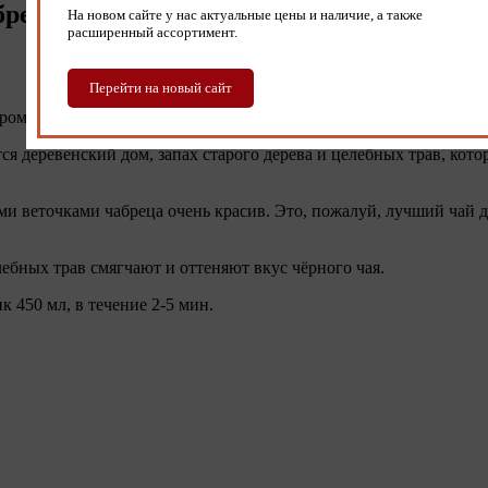
рецом" (1кг)
На новом сайте у нас актуальные цены и наличие, а также
расширенный ассортимент.
Перейти на новый сайт
роматические масла.
тся деревенский дом, запах старого дерева и целебных трав, ко
и веточками чабреца очень красив. Это, пожалуй, лучший чай д
ебных трав смягчают и оттеняют вкус чёрного чая.
к 450 мл, в течение 2-5 мин.